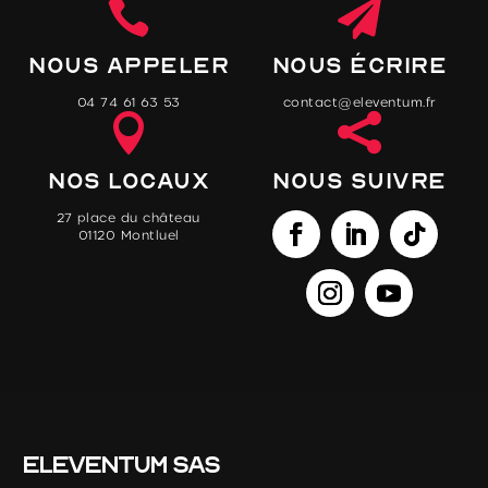


Nous appeler
Nous écrire
04 74 61 63 53
contact@eleventum.fr


Nos locaux
Nous suivre
27 place du château
01120 Montluel
Eleventum SAS